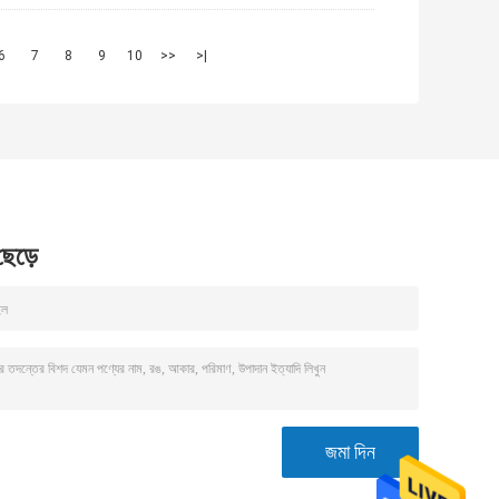
6
7
8
9
10
>>
>|
 ছেড়ে