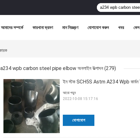
আমাদের সম্পর্কে
কারখানা ভ্রমণ
মান নিয়ন্ত্রণ
যোগাযোগ করুন
খবর
কেস
কারক
a234 wpb carbon steel pipe elbow অনলাইন উত্পাদন
(279)
ইন স্টক SCH5S Astm A234 Wpb কার্বন ইস্পাত
আরো পড়ুন
2022-10-08 15:17:16
যোগাযোগ