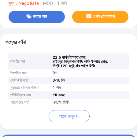
মূল্য：Negotiate
MOQ：1 পিসি
ভালো দাম
এখন যোগাযোগ
পণ্যের বর্ণনা
,
22.5 কার্বন ইস্পাত মোড়
লক্ষণীয় করা
,
মাইক্রো নিষ্কাশন ফিটিং কার্বন ইস্পাত মোড়
ডিগ্রী 120 কনুই বাঁক পাইপ ফিটিং
উৎপত্তি স্থল
চীন
ডেলিভারি সময়
3-10 দিন
ন্যূনতম চাহিদার পরিমাণ
1 পিসি
পরিচিতিমুলক নাম
YiHang
পরিশোধের শর্ত
এল/সি, টি/টি
আরো দেখুন