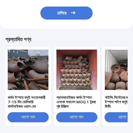
চালিয়ে
প্রস্তাবিত পণ্য
কার্বন ইস্পাত কনুই সংযোগকারী
গ্যালভানাইজড কার্বন ইস্পাত
পাইপিং সিস্টেমের জন্য 
7-15 দিন ডেলিভারি
এলকো সমাবেশ MOQ 1 টুকরা
ইস্পাত পাইপ কনুই টা
কাস্টমাইজড ওয়াল বেধ
পৃষ্ঠ চিকিত্সা
ফিটিং
ভালো দাম
ভালো দাম
ভালো দাম