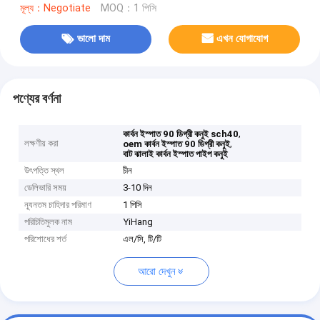
মূল্য：Negotiate
MOQ：1 পিসি
ভালো দাম
এখন যোগাযোগ
পণ্যের বর্ণনা
,
কার্বন ইস্পাত 90 ডিগ্রী কনুই sch40
লক্ষণীয় করা
,
oem কার্বন ইস্পাত 90 ডিগ্রী কনুই
বাট ঝালাই কার্বন ইস্পাত পাইপ কনুই
উৎপত্তি স্থল
চীন
ডেলিভারি সময়
3-10 দিন
ন্যূনতম চাহিদার পরিমাণ
1 পিসি
পরিচিতিমুলক নাম
YiHang
পরিশোধের শর্ত
এল/সি, টি/টি
আরো দেখুন