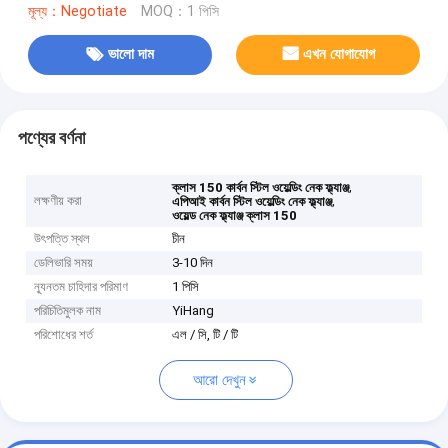
মূল্য：Negotiate
MOQ：1 পিসি
ভালো দাম
এখন যোগাযোগ
পণ্যের বর্ণনা
,
ক্লাস 150 কার্বন স্টিল ওয়েল্ডিং নেক ফ্ল্যাঞ্জ
লক্ষণীয় করা
,
এপিআই কার্বন স্টিল ওয়েল্ডিং নেক ফ্ল্যাঞ্জ
ওয়েল্ড নেক ফ্ল্যাঞ্জ ক্লাস 150
উৎপত্তি স্থল
চীন
ডেলিভারি সময়
3-10 দিন
ন্যূনতম চাহিদার পরিমাণ
1 পিসি
পরিচিতিমুলক নাম
YiHang
পরিশোধের শর্ত
এল / সি, টি / টি
আরো দেখুন