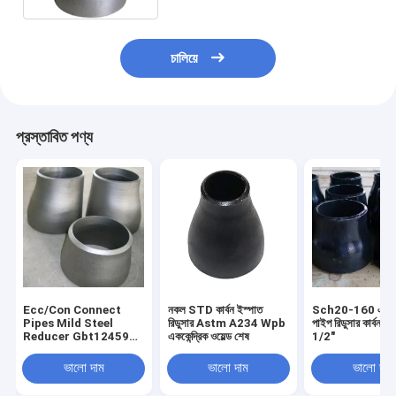
চালিয়ে
প্রস্তাবিত পণ্য
Ecc/Con Connect
নকল STD কার্বন ইস্পাত
Sch20-160 এককেন্
Pipes Mild Steel
রিডুসার Astm A234 Wpb
পাইপ রিডুসার কার্বন ইস
Reducer Gbt12459
এককেন্দ্রিক ওয়েল্ড শেষ
1/2"
বিজোড়
ভালো দাম
ভালো দাম
ভালো দাম