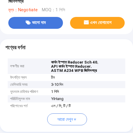
জিনিসপত্র
মূল্য：Negotiate
MOQ：1 পিসি
ভালো দাম
এখন যোগাযোগ
পণ্যের বর্ণনা
,
কার্বন ইস্পাত Reducer Sch 40
লক্ষণীয় করা
,
API কার্বন ইস্পাত Reducer
ASTM A234 WPB জিনিসপত্র
উৎপত্তি স্থল
চীন
ডেলিভারি সময়
3-10 দিন
ন্যূনতম চাহিদার পরিমাণ
1 পিসি
পরিচিতিমুলক নাম
YiHang
পরিশোধের শর্ত
এল / সি, টি / টি
আরো দেখুন