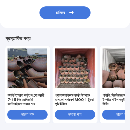
চালিয়ে
প্রস্তাবিত পণ্য
কার্বন ইস্পাত কনুই সংযোগকারী
গ্যালভানাইজড কার্বন ইস্পাত
পাইপিং সিস্টেমের জন্য 
7-15 দিন ডেলিভারি
এলকো সমাবেশ MOQ 1 টুকরা
ইস্পাত পাইপ কনুই টা
কাস্টমাইজড ওয়াল বেধ
পৃষ্ঠ চিকিত্সা
ফিটিং
ভালো দাম
ভালো দাম
ভালো দাম