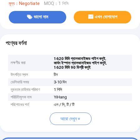
মূল্য：Negotiate
MOQ：1 পিসি
ভালো দাম
এখন যোগাযোগ
পণ্যের বর্ণনা
,
1620 মিমি গ্যালভানাইজড পাইপ কনুই
লক্ষণীয় করা
,
কার্বন ইস্পাত গ্যালভানাইজড পাইপ কনুই
1620 মিমি 90 ডিগ্রী কনুই
উৎপত্তি স্থল
চীন
ডেলিভারি সময়
3-10 দিন
ন্যূনতম চাহিদার পরিমাণ
1 পিসি
পরিচিতিমুলক নাম
YiHang
পরিশোধের শর্ত
এল / সি, টি / টি
আরো দেখুন